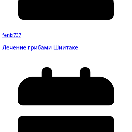
fenix737
Лечение грибами Шиитаке