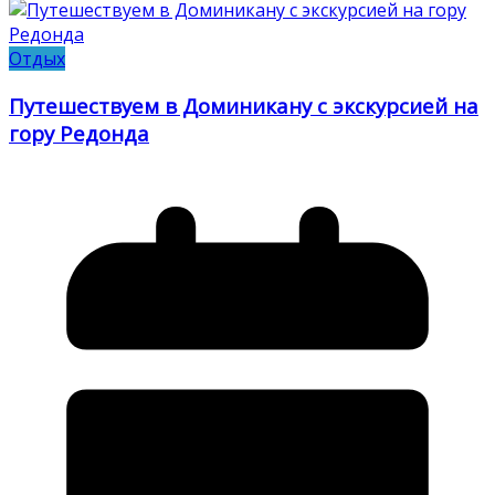
Отдых
Путешествуем в Доминикану с экскурсией на
гору Редонда