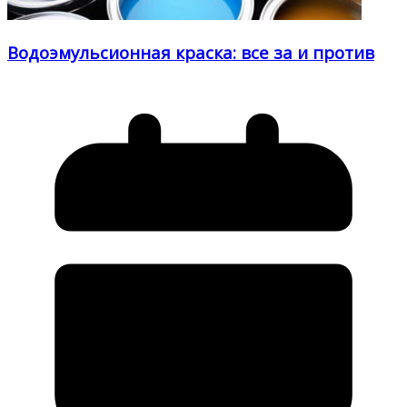
Водоэмульсионная краска: все за и против