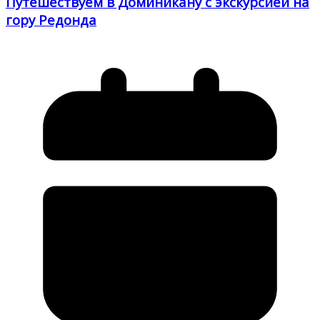
Путешествуем в Доминикану с экскурсией на
гору Редонда