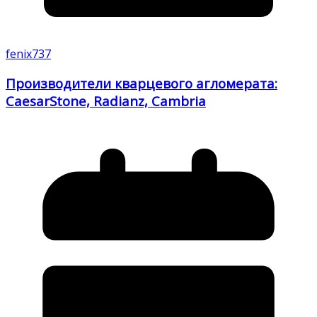
fenix737
Производители кварцевого агломерата:
CaesarStone, Radianz, Cambria