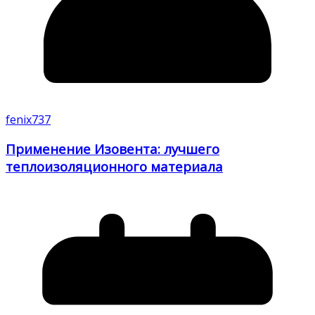
fenix737
Применение Изовента: лучшего
теплоизоляционного материала