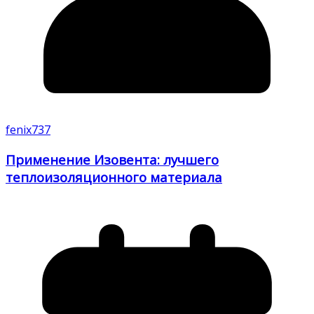
fenix737
Применение Изовента: лучшего
теплоизоляционного материала