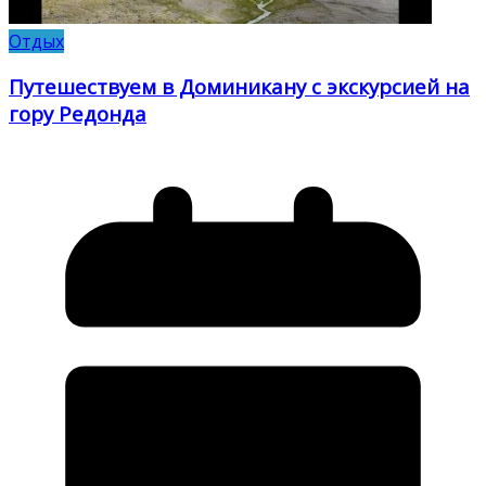
Отдых
Путешествуем в Доминикану с экскурсией на
гору Редонда