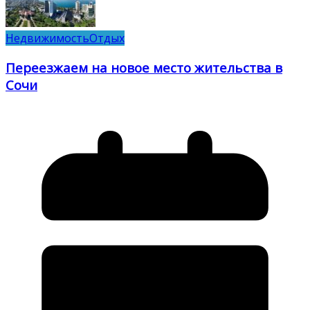
Недвижимость
Отдых
Переезжаем на новое место жительства в
Сочи