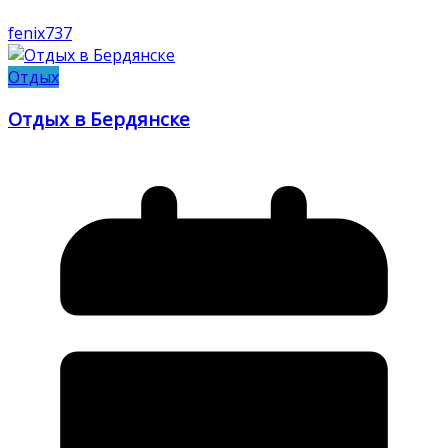
fenix737
Отдых
Отдых в Бердянске