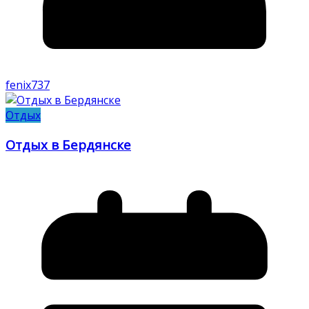
fenix737
Отдых
Отдых в Бердянске