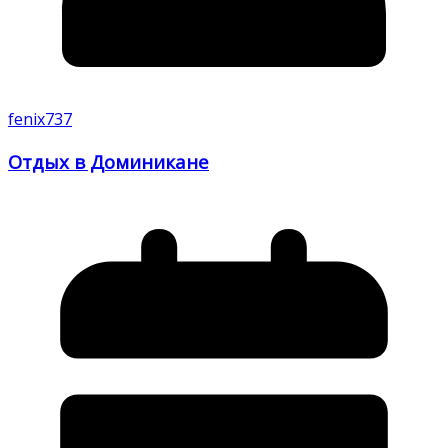
fenix737
Отдых в Доминикане