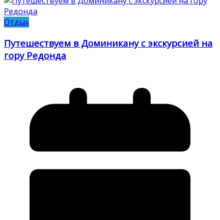
Отдых
Путешествуем в Доминикану с экскурсией на
гору Редонда