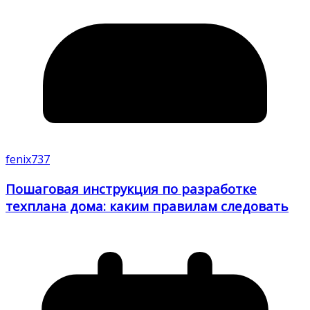
fenix737
Пошаговая инструкция по разработке
техплана дома: каким правилам следовать